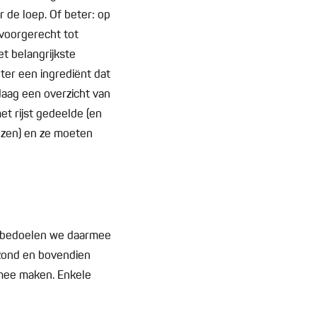
r de loep. Of beter: op
n voorgerecht tot
et belangrijkste
ter een ingrediënt dat
daag een overzicht van
et rijst gedeelde (en
uzen) en ze moeten
, bedoelen we daarmee
ezond en bovendien
n mee maken. Enkele