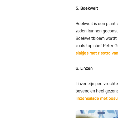
5. Boekweit
Boekweit is een plant 
zaden kunnen geconsum
Boekweitbloem wordt b
zoals top chef Peter G
slakjes met risotto va
6. Linzen
Linzen zijn peulvrucht
bovendien heel gezond
linzensalade met bosui