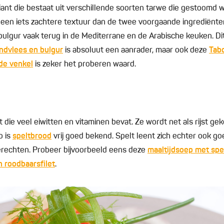
iant die bestaat uit verschillende soorten tarwe die gestoomd
een iets zachtere textuur dan de twee voorgaande ingrediënten
 bulgur vaak terug in de Mediterrane en de Arabische keuken. Di
undvlees en bulgur
is absoluut een aanrader, maar ook deze
Tabo
de venkel
is zeker het proberen waard.
 die veel eiwitten en vitaminen bevat. Ze wordt net als rijst ge
o is
speltbrood
vrij goed bekend. Spelt leent zich echter ook go
 gerechten. Probeer bijvoorbeeld eens deze
maaltijdsoep met spe
n roodbaarsfilet
.