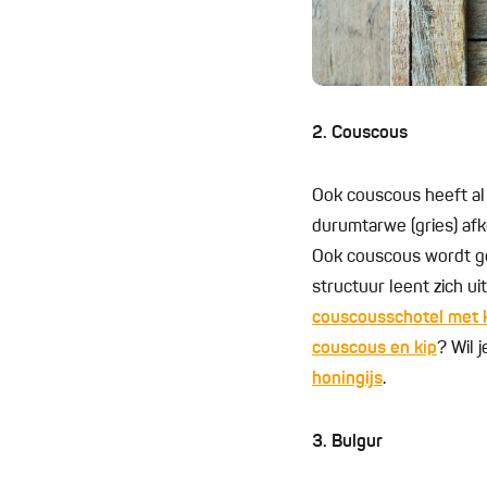
2. Couscous
Ook couscous heeft al
durumtarwe (gries) afk
Ook couscous wordt gek
structuur leent zich u
couscousschotel met k
couscous en kip
? Wil 
honingijs
.
3. Bulgur