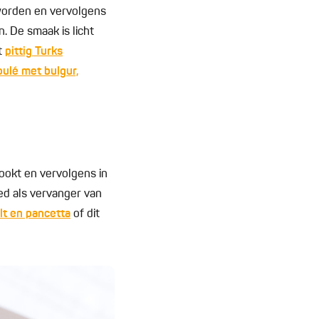
 worden en vervolgens
. De smaak is licht
t
pittig Turks
ulé met bulgur,
kookt en vervolgens in
ed als vervanger van
lt en pancetta
of dit