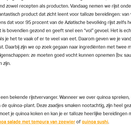
 rond zowel recepten als producten. Vandaag nemen we rijst onde
 fantastisch product dat zicht leent voor talloze bereidingen: va
ns dat voor 95 procent van de Aziatische bevolking rijst zelfs h
 is bovendien gezond en geeft snel een “vol” gevoel. Het is ech
ls je het te vaak of er te veel van eet. Daarom geven we je van
jst. Daarbij zijn we op zoek gegaan naar ingrediënten met twee m
 eigenschappen: ze moeten goed vocht kunnen opnemen (bv. sa
 zijn.
 een bekende rijstvervanger. Wanneer we over quinoa spreken
 de quinoa-plant. Deze zaadjes smaken nootachtig, zijn heel g
st moet je quinoa koken en kan je er talloze heerlijke bereidinge
noa salade met tempura van zeewier
of
quinoa sushi
.