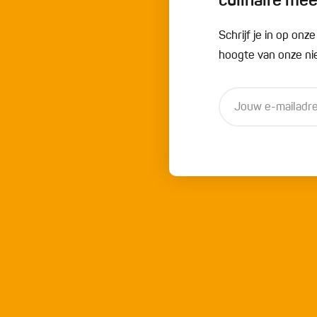
culinaire me
Schrijf je in op onz
hoogte van onze nie