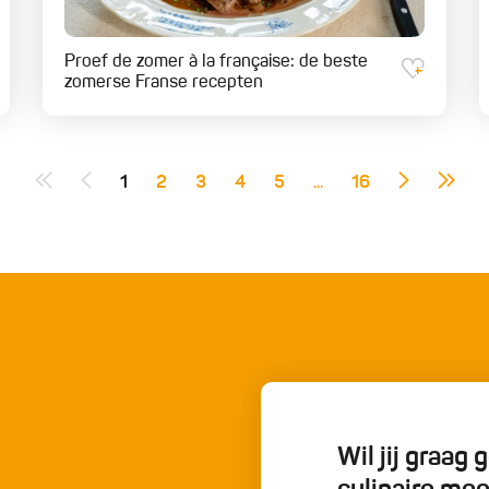
Proef de zomer à la française: de beste
zomerse Franse recepten
1
2
3
4
5
...
16
Wil jij graag