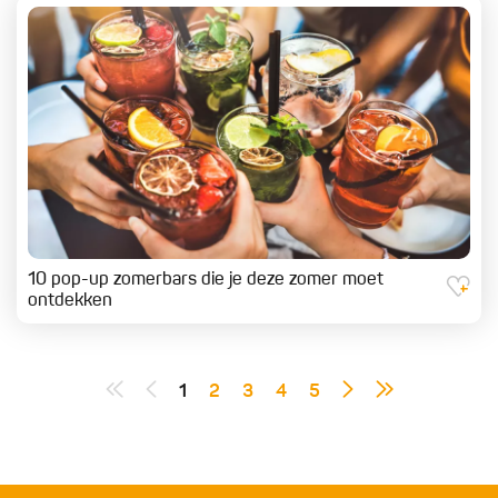
10 pop-up zomerbars die je deze zomer moet
ontdekken
1
2
3
4
5