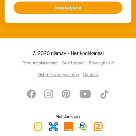
Inschrijven
© 2026 njam.tv - Het kookkanaal
Product placement
Goed gezien
Privacybeleid
Gebruiksvoorwaarden
Contact
Met dank aan