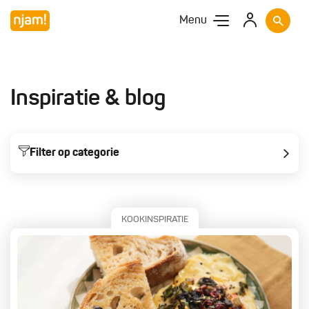
Menu
Inspiratie & blog
Filter op categorie
Trending
Kookinspiratie
Tips & hacks
Hotspots
KOOKINSPIRATIE
Internationale keuken
Chefs & verhalen
Koken met seizoenen