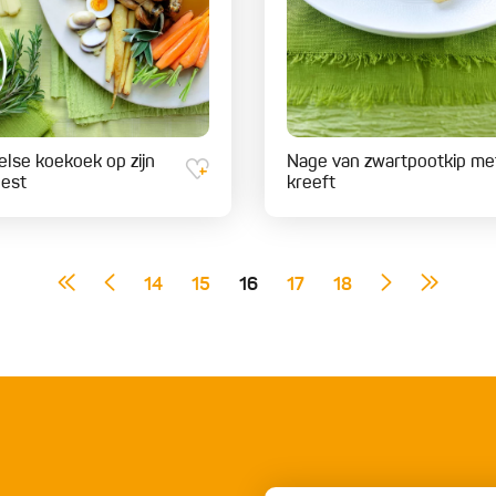
lse koekoek op zijn
Nage van zwartpootkip me
est
kreeft
14
15
16
17
18