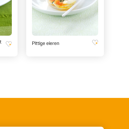
t
Pittige eieren