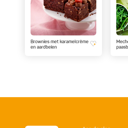
Brownies met karamelcrème
Meche
en aardbeien
paasb