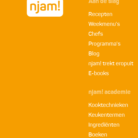
Aan de slag
Recepten
Weekmenu's
Chefs
Programma's
Blog
njam! trekt eropuit
E-books
njam! academie
Kooktechnieken
Keukentermen
Ingrediënten
Boeken