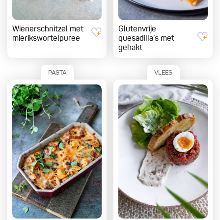
Wienerschnitzel met
Glutenvrije
mierikswortelpuree
quesadilla’s met
gehakt
PASTA
VLEES