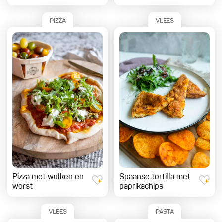
PIZZA
VLEES
Pizza met wulken en
Spaanse tortilla met
worst
paprikachips
VLEES
PASTA