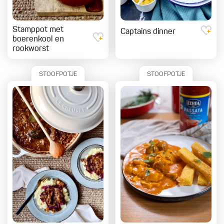
Stamppot met
Captains dinner
boerenkool en
rookworst
STOOFPOTJE
STOOFPOTJE