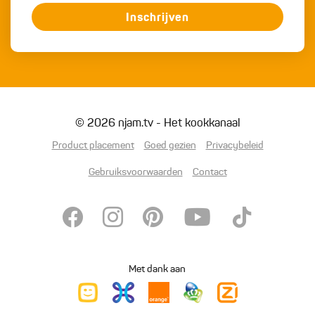
Inschrijven
© 2026 njam.tv - Het kookkanaal
Product placement
Goed gezien
Privacybeleid
Gebruiksvoorwaarden
Contact
Met dank aan