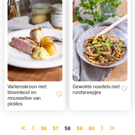
Varkenskroon met
Gewokte noedels met
bloemkool en
rundsreepjes
mousseline van
pickles
56
57
58
59
60