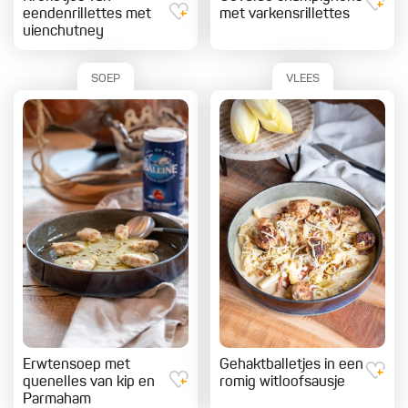
eendenrillettes met
met varkensrillettes
uienchutney
SOEP
VLEES
Erwtensoep met
Gehaktballetjes in een
quenelles van kip en
romig witloofsausje
Parmaham