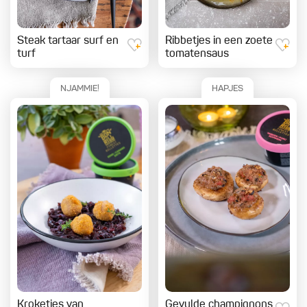
Steak tartaar surf en
Ribbetjes in een zoete
turf
tomatensaus
NJAMMIE!
HAPJES
Kroketjes van
Gevulde champignons