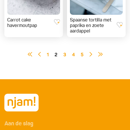
Carrot cake
Spaanse tortilla met
havermoutpap
paprika en zoete
aardappel
1
2
3
4
5
Aan de slag