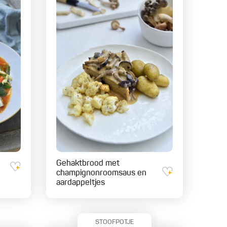
Gehaktbrood met
champignonroomsaus en
aardappeltjes
STOOFPOTJE