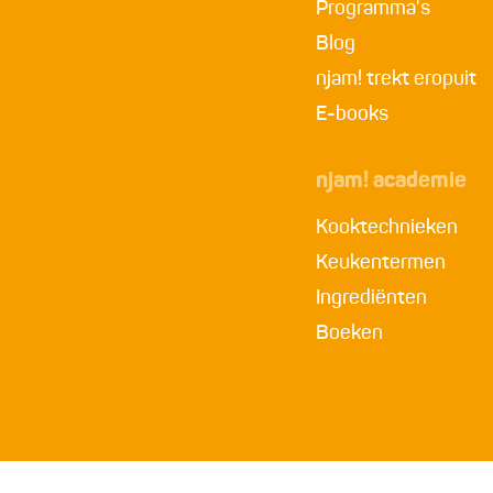
Programma's
Blog
njam! trekt eropuit
E-books
njam! academie
Kooktechnieken
Keukentermen
Ingrediënten
Boeken