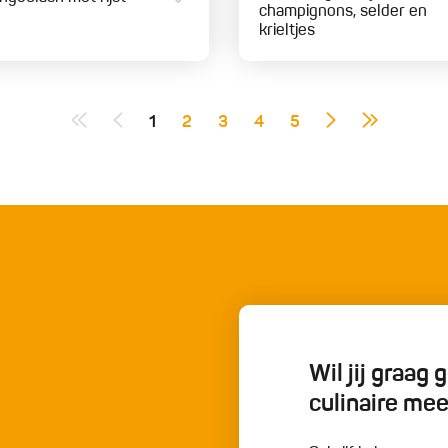
champignons, selder en
krieltjes
1
2
3
4
5
Wil jij graag
culinaire me