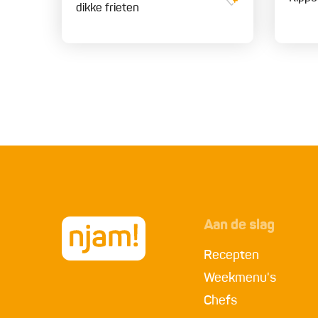
dikke frieten
Aan de slag
Recepten
Weekmenu's
Chefs