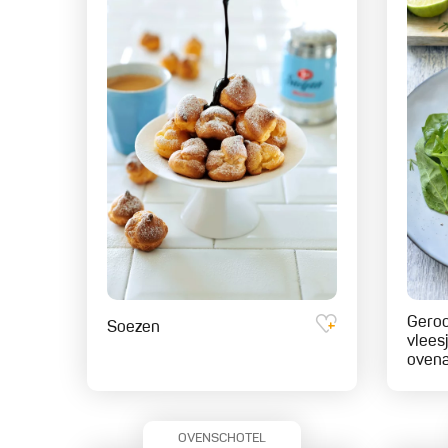
Geroo
Soezen
vlees
ovena
OVENSCHOTEL