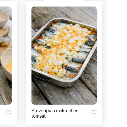
Stoverij van makreel en
tomaat