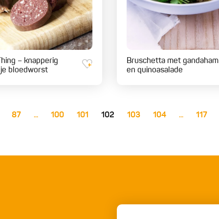
Thing – knapperig
Bruschetta met gandaham
je bloedworst
en quinoasalade
87
...
100
101
102
103
104
...
117