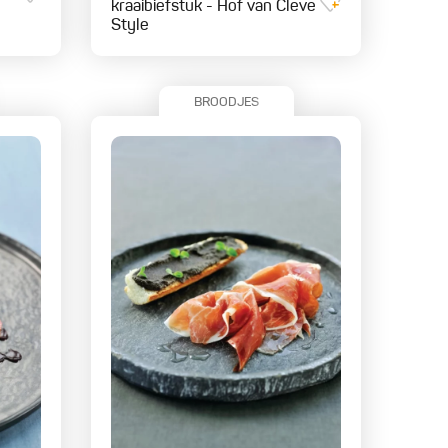
kraaibiefstuk - Hof van Cleve
Style
BROODJES