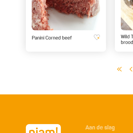
Wild 
Panini Corned beef
brood
Aan de slag