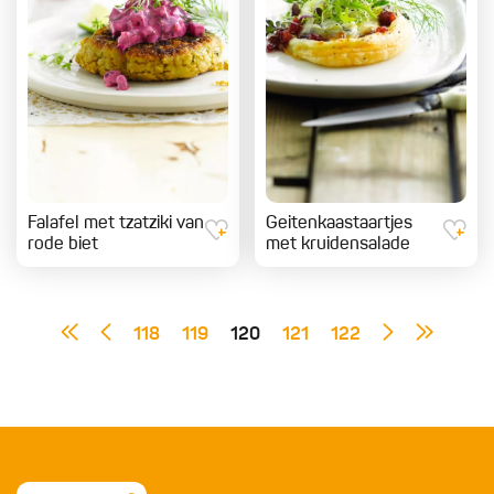
Falafel met tzatziki van
Geitenkaastaartjes
rode biet
met kruidensalade
118
119
120
121
122