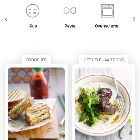
Kids
Pasta
Ovenschotel
St
BROODJES
HET HELE JAAR DOOR