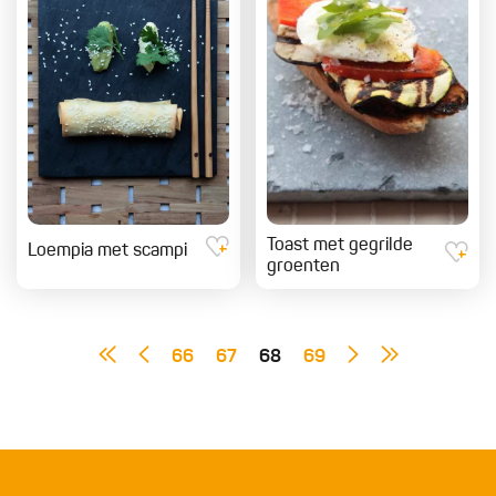
Toast met gegrilde
Loempia met scampi
groenten
66
67
68
69