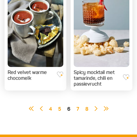
Red velvet warme
Spicy mocktail met
chocomelk
tamarinde, chili en
passievrucht
4
5
6
7
8