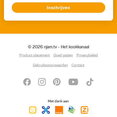
Inschrijven
© 2026 njam.tv - Het kookkanaal
Product placement
Goed gezien
Privacybeleid
Gebruiksvoorwaarden
Contact
Met dank aan