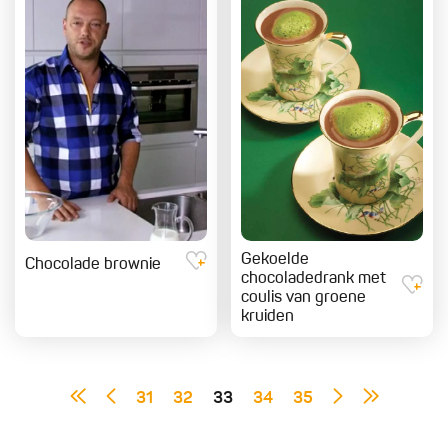
Gekoelde
Chocolade brownie
chocoladedrank met
coulis van groene
kruiden
31
32
33
34
35