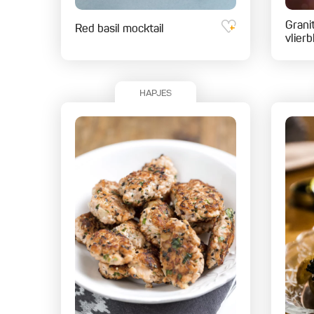
Grani
Red basil mocktail
vlier
HAPJES