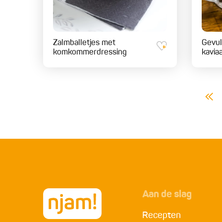
Zalmballetjes met
Gevul
komkommerdressing
kavia
Aan de slag
Recepten