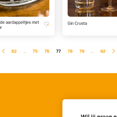
de aardappeltjes met
Gin Crusta
ar
62
...
75
76
77
78
79
...
92