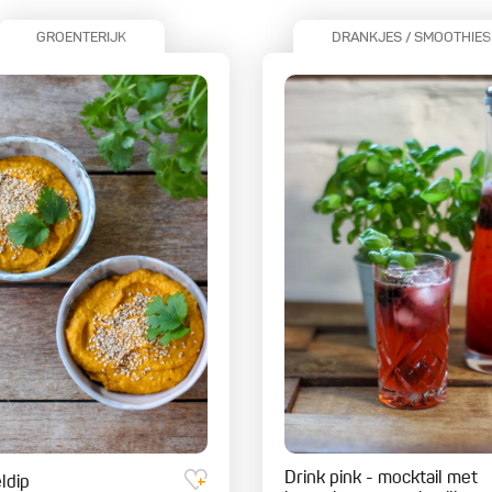
GROENTERIJK
DRANKJES / SMOOTHIES
Drink pink - mocktail met
ldip