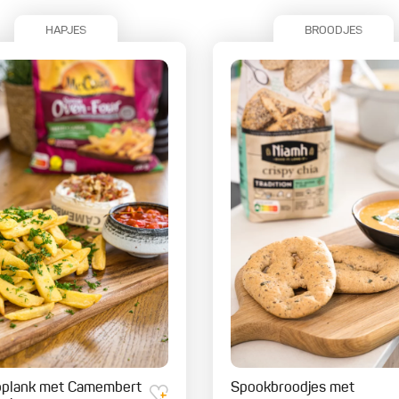
HAPJES
BROODJES
oplank met Camembert
Spookbroodjes met