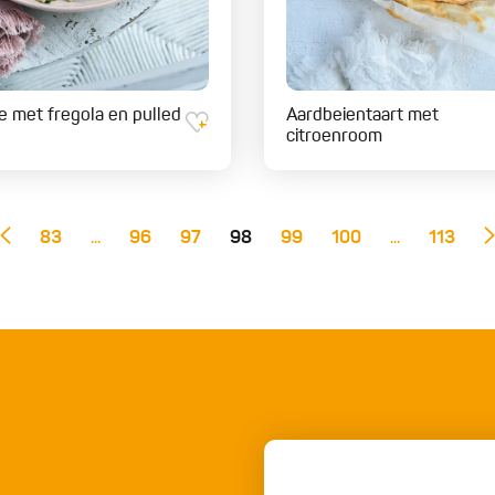
e met fregola en pulled
Aardbeientaart met
citroenroom
83
...
96
97
98
99
100
...
113