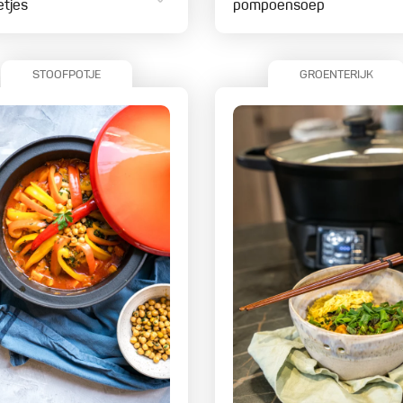
etjes
pompoensoep
STOOFPOTJE
GROENTERIJK