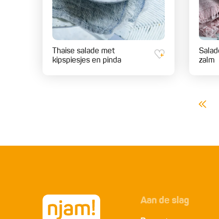
Thaise salade met
Salad
kipspiesjes en pinda
zalm
Aan de slag