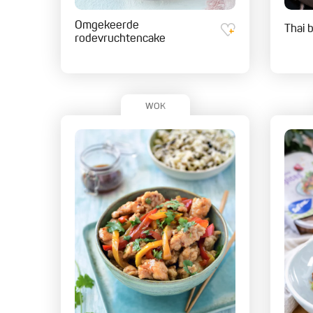
Omgekeerde
Thai 
rodevruchtencake
WOK