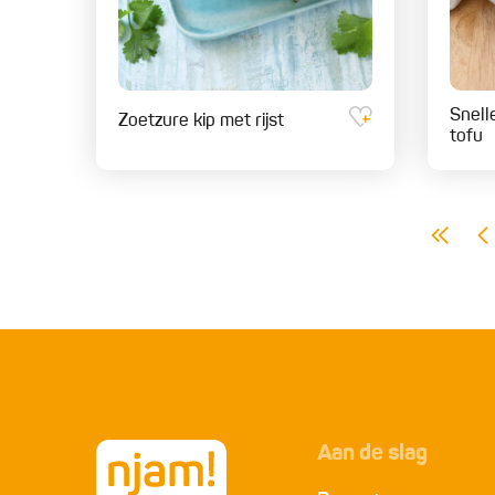
Snell
Zoetzure kip met rijst
tofu
Aan de slag