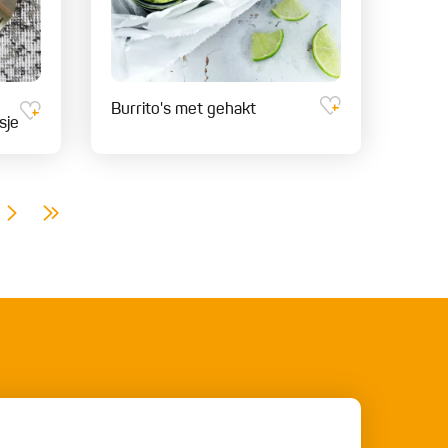
Burrito's met gehakt
sje