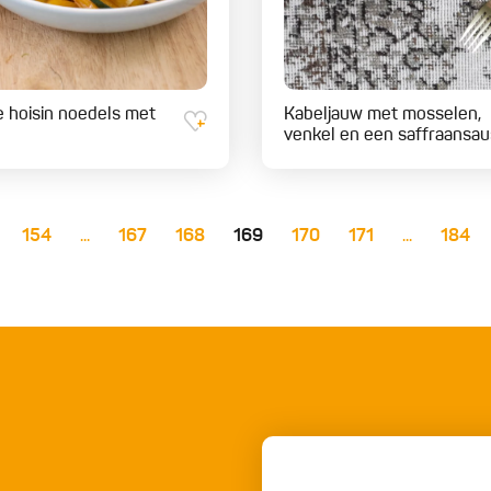
e hoisin noedels met
Kabeljauw met mosselen,
venkel en een saffraansau
154
...
167
168
169
170
171
...
184