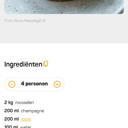
Foto: Roos Mestdagh ©
Ingrediënten
4
personen
-
+
2
kg
mosselen
200
ml
champagne
200
ml
room
100
ml
water