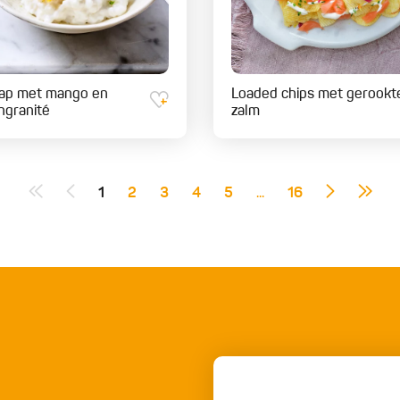
pap met mango en
Loaded chips met gerookt
ngranité
zalm
1
2
3
4
5
...
16