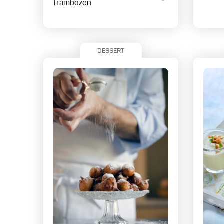
frambozen
DESSERT