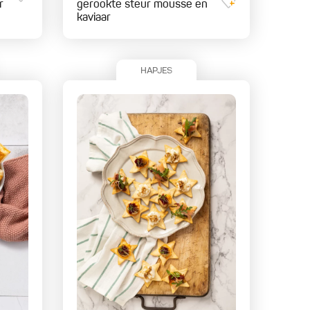
r
gerookte steur mousse en
kaviaar
HAPJES