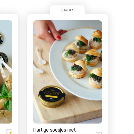
HAPJES
Hartige soesjes met