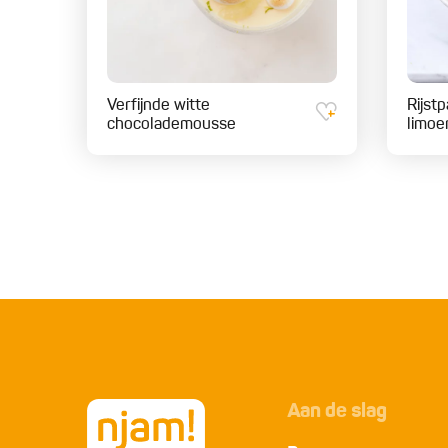
Verfijnde witte
Rijst
chocolademousse
limoe
Aan de slag