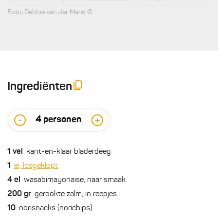
Foto: Debbie van der Marel ©
Ingrediënten
4
personen
-
+
1
vel
kant-en-klaar bladerdeeg
1
ei, losgeklopt
4
el
wasabimayonaise, naar smaak
200
gr
gerookte zalm, in reepjes
10
norisnacks (norichips)