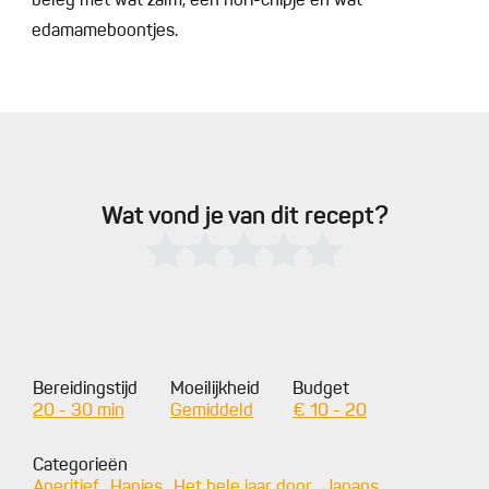
beleg met wat zalm, een nori-chipje en wat
edamameboontjes.
Wat vond je van dit recept?
Bereidingstijd
Moeilijkheid
Budget
20 - 30 min
Gemiddeld
€ 10 - 20
Categorieën
Aperitief
Hapjes
Het hele jaar door
Japans