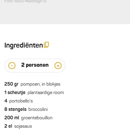
Foto: Roos Mestdagh ©
Ingrediënten
2
personen
-
+
250
gr
pompoen, in blokjes
1
scheutje
plantaardige room
4
portobello's
8
stengels
broccolini
200
ml
groentebouillon
2
el
sojasaus