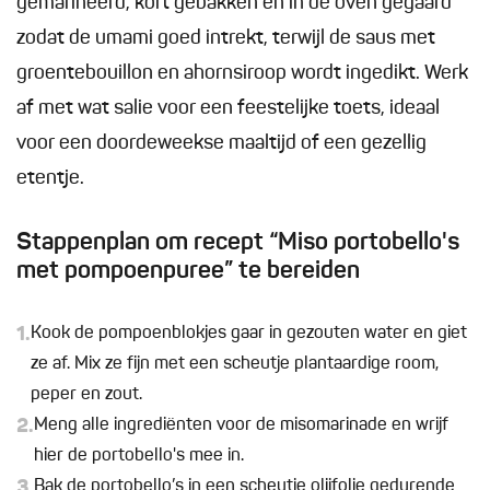
gemarineerd, kort gebakken en in de oven gegaard
zodat de umami goed intrekt, terwijl de saus met
groentebouillon en ahornsiroop wordt ingedikt. Werk
af met wat salie voor een feestelijke toets, ideaal
voor een doordeweekse maaltijd of een gezellig
etentje.
Stappenplan om recept “Miso portobello's
met pompoenpuree” te bereiden
1.
Kook de pompoenblokjes gaar in gezouten water en giet
ze af. Mix ze fijn met een scheutje plantaardige room,
peper en zout.
2.
Meng alle ingrediënten voor de misomarinade en wrijf
hier de portobello's mee in.
3.
Bak de portobello’s in een scheutje olijfolie gedurende