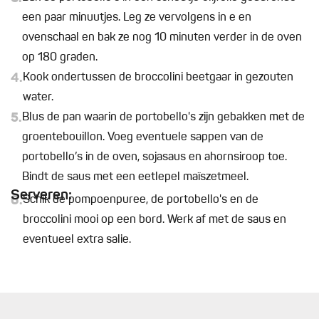
een paar minuutjes. Leg ze vervolgens in e en
ovenschaal en bak ze nog 10 minuten verder in de oven
op 180 graden.
4.
Kook ondertussen de broccolini beetgaar in gezouten
water.
5.
Blus de pan waarin de portobello's zijn gebakken met de
groentebouillon. Voeg eventuele sappen van de
portobello’s in de oven, sojasaus en ahornsiroop toe.
Bindt de saus met een eetlepel maïszetmeel.
Serveren:
6.
Schik de pompoenpuree, de portobello's en de
broccolini mooi op een bord. Werk af met de saus en
eventueel extra salie.