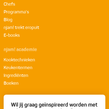
Chefs
Programma's
Blog
njam! trekt eropuit
E-books
njam! academie
Kooktechnieken
Keukentermen
Ingrediënten
Boeken
Wil jij graag geïnspireerd worden met