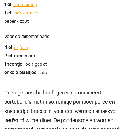
1
el
ahornsiroop
1
el
maïszetmeel
peper - zout
Voor de misomarinade:
4
el
olijfolie
2
el
misopasta
1
teentje
look, geplet
enkele
blaadjes
salie
Dit vegetarische hoofdgerecht combineert
portobello's met miso, romige pompoenpuree en
knapperige broccolini voor een warm en smaakvol
herfst of winterdiner. De paddenstoelen worden