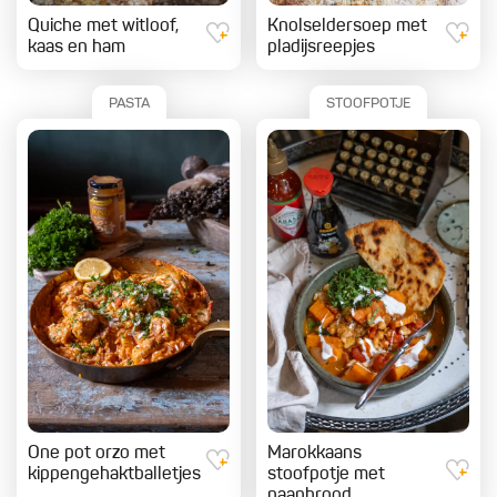
Quiche met witloof,
Knolseldersoep met
kaas en ham
pladijsreepjes
PASTA
STOOFPOTJE
One pot orzo met
Marokkaans
kippengehaktballetjes
stoofpotje met
naanbrood