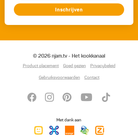
Inschrijven
© 2026 njam.tv - Het kookkanaal
Product placement
Goed gezien
Privacybeleid
Gebruiksvoorwaarden
Contact
Met dank aan