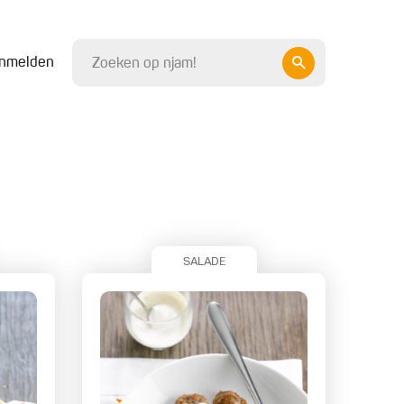
nmelden
SALADE