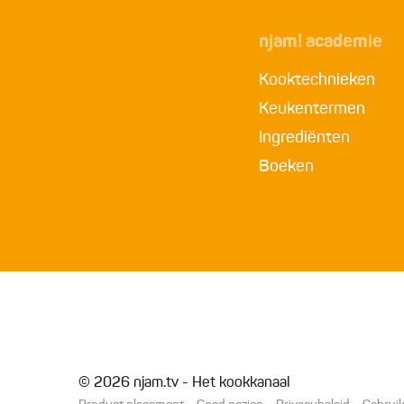
njam! academie
Kooktechnieken
Keukentermen
Ingrediënten
Boeken
© 2026 njam.tv - Het kookkanaal