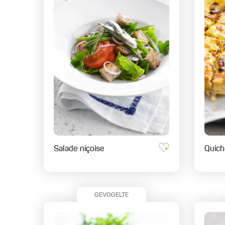
Salade niçoise
Quich
GEVOGELTE