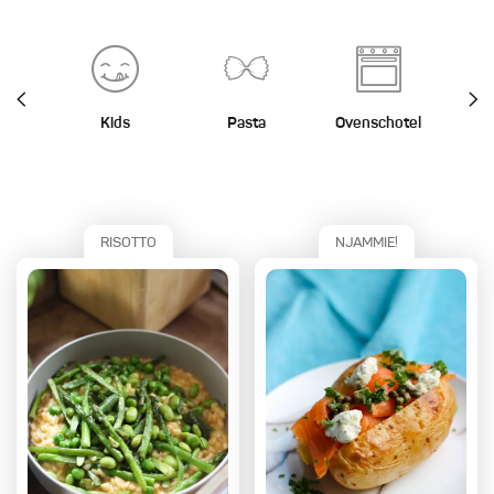
Kids
Pasta
Ovenschotel
St
RISOTTO
NJAMMIE!