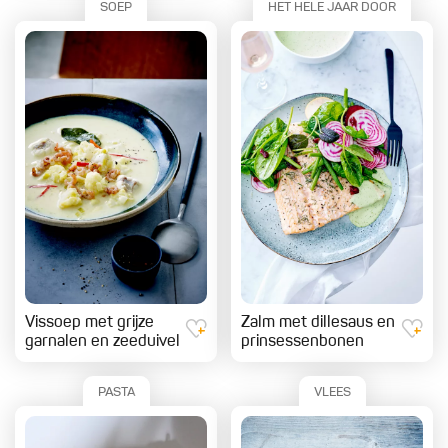
SOEP
HET HELE JAAR DOOR
Vissoep met grijze
Zalm met dillesaus en
garnalen en zeeduivel
prinsessenbonen
PASTA
VLEES