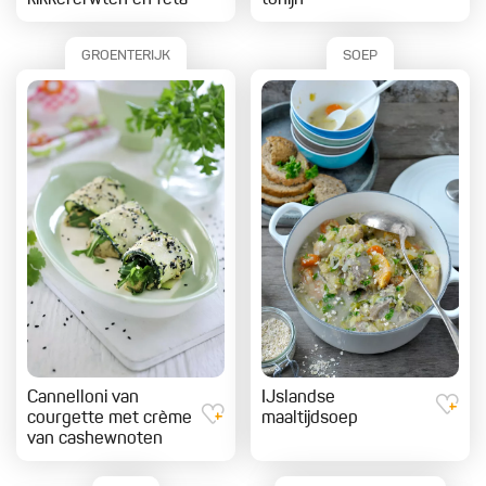
kikkererwten en feta
tonijn
GROENTERIJK
SOEP
Cannelloni van
IJslandse
courgette met crème
maaltijdsoep
van cashewnoten