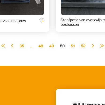
Stoofpotje van everzwijn 
ar van kabeljauw
bosbessen
35
...
48
49
50
51
52