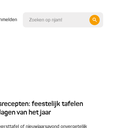
nmelden
recepten: feestelijk tafelen
dagen van het jaar
kersttafel of nieuwjaarsavond onvergetelijk