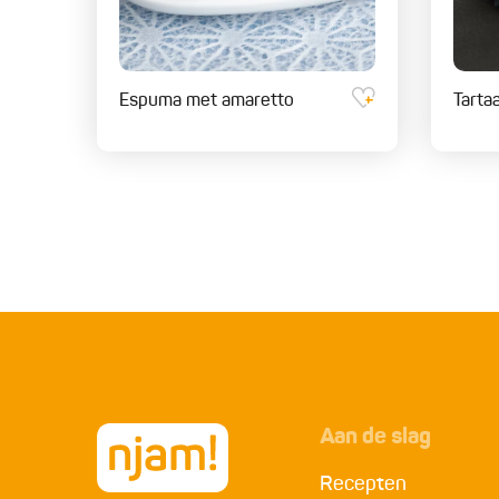
Espuma met amaretto
Tarta
Aan de slag
Recepten