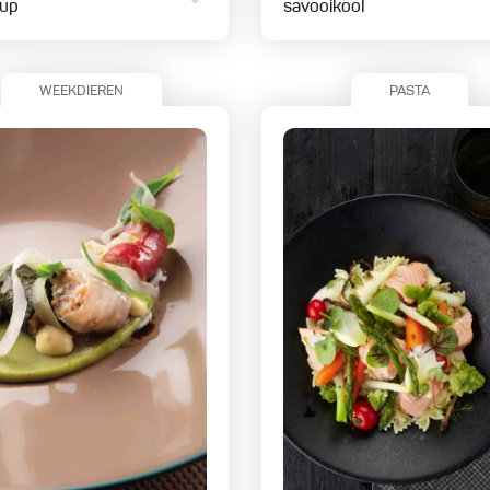
hup
savooikool
WEEKDIEREN
PASTA