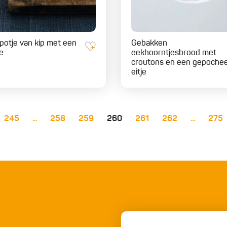
potje van kip met een
Gebakken
e
eekhoorntjesbrood met
croutons en een gepoche
eitje
245
...
258
259
260
261
262
...
275