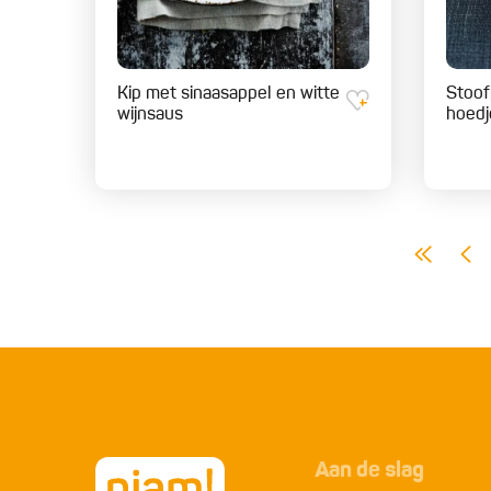
Kip met sinaasappel en witte
Stoof
wijnsaus
hoedj
Aan de slag