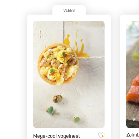
VLEES
Zalm
Mega-cool vogelnest