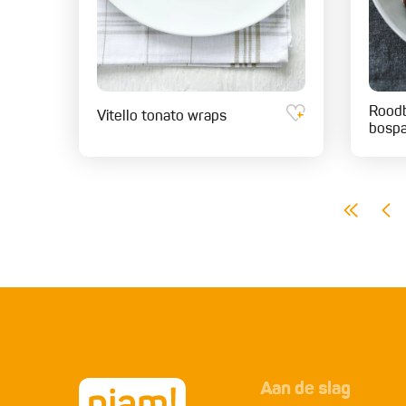
Roodb
Vitello tonato wraps
bosp
Aan de slag