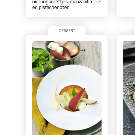
nieroogkreeftjes, manzanilla
en pistachenoten
DESSERT