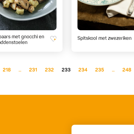
aars met gnocchi en
Spitskool met zwezeriken
addenstoelen
218
...
231
232
233
234
235
...
248