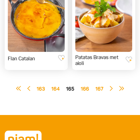
Patatas Bravas met
Flan Catalan
aioli
163
164
165
166
167