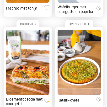
Wafelburger met
Frøbrød met tonijn
courgette en paprika
BROODJES
OVENSCHOTEL
Bloemenfocaccia met
Kataifi-knefe
courgetti