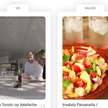
VIS
SALADE
lo Tonato op Aziatische
Insalata Panzanella /