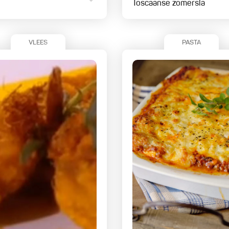
Toscaanse zomersla
VLEES
PASTA