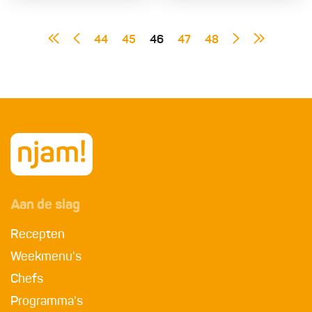
44
45
46
47
48
Aan de slag
Recepten
Weekmenu's
Chefs
Programma's