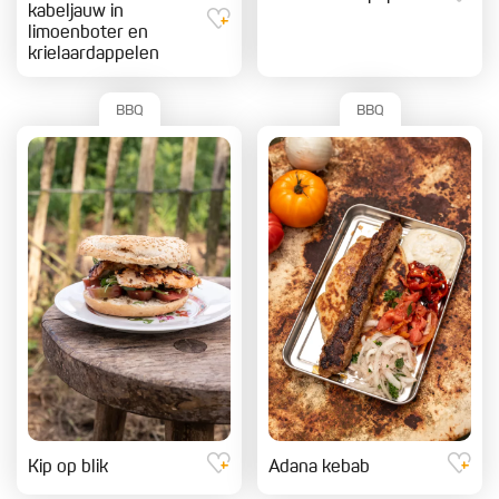
kabeljauw in
limoenboter en
krielaardappelen
BBQ
BBQ
Kip op blik
Adana kebab