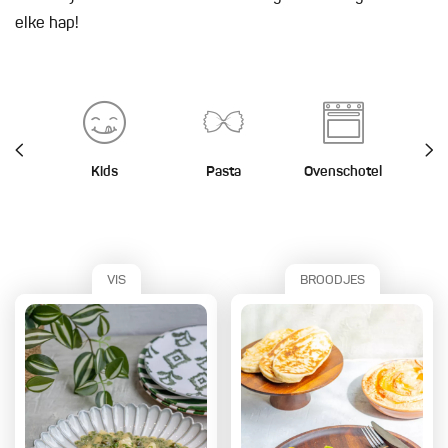
elke hap!
Kids
Pasta
Ovenschotel
St
VIS
BROODJES