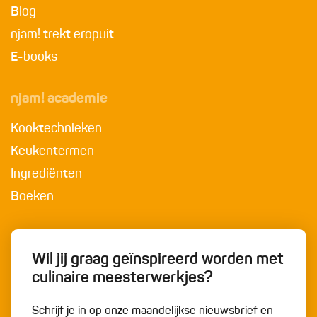
Blog
njam! trekt eropuit
E-books
njam! academie
Kooktechnieken
Keukentermen
Ingrediënten
Boeken
Wil jij graag geïnspireerd worden met
culinaire meesterwerkjes?
Schrijf je in op onze maandelijkse nieuwsbrief en