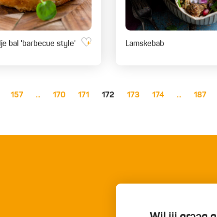
je bal 'barbecue style'
Lamskebab
157
...
170
171
172
173
174
...
187