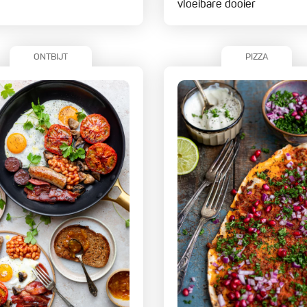
vloeibare dooier
ONTBIJT
PIZZA