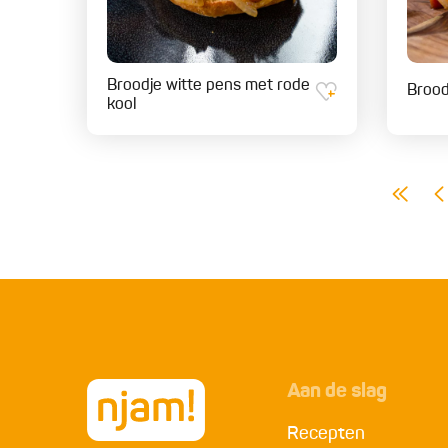
Broodje witte pens met rode
Brood
kool
Aan de slag
Recepten