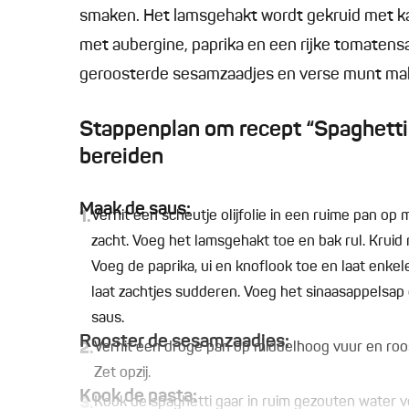
smaken. Het lamsgehakt wordt gekruid met k
met aubergine, paprika en een rijke tomaten
geroosterde sesamzaadjes en verse munt make
Stappenplan om recept “Spaghetti
bereiden
Maak de saus:
1.
Verhit een scheutje olijfolie in een ruime pan o
zacht. Voeg het lamsgehakt toe en bak rul. Kruid
Voeg de paprika, ui en knoflook toe en laat enk
laat zachtjes sudderen. Voeg het sinaasappelsap e
saus.
Rooster de sesamzaadjes:
2.
Verhit een droge pan op middelhoog vuur en roos
Zet opzij.
Kook de pasta:
3.
Kook de spaghetti gaar in ruim gezouten water v