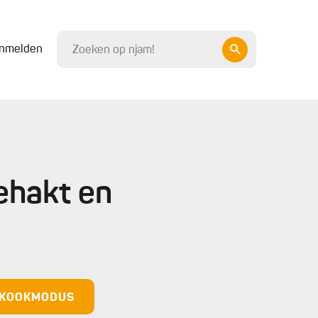
nmelden
ehakt en
N KOOKMODUS