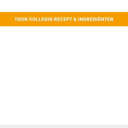
1
1
 nodig een scheutje kookvocht toe voor extra
TOON VOLLEDIG RECEPT & INGREDIËNTEN
o
 toefjes smeerbare geitenkaas, de geroosterde
p
folie.