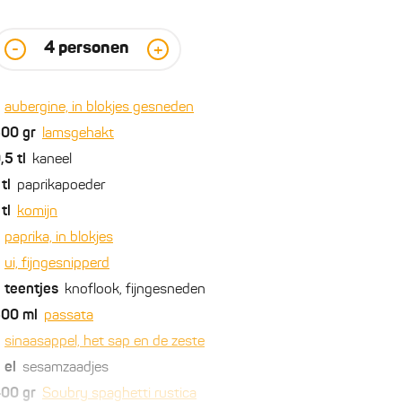
4
personen
-
+
aubergine, in blokjes gesneden
500
gr
lamsgehakt
,5
tl
kaneel
tl
paprikapoeder
tl
komijn
paprika, in blokjes
ui, fijngesnipperd
2
teentjes
knoflook, fijngesneden
500
ml
passata
sinaasappel, het sap en de zeste
2
el
sesamzaadjes
400
gr
Soubry spaghetti rustica