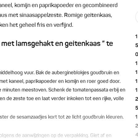
aneel, komijn en paprikapoeder en gecombineerd
saus met sinaasappelzeste. Romige geitenkaas,
n het geheel fris en verfijnd.
1
 met lamsgehakt en geitenkaas ” te
0
1
1
p middelhoog vuur. Bak de aubergineblokjes goudbruin en
 met kaneel, paprikapoeder en komijn en roer goed door.
1
ele minuten meestoven. Schenk de tomatenpassata erbij en
1
n de zeste toe en laat verder inkoken tot een rijke, volle
ter de sesamzaadjes kort tot ze licht goudbruin kleuren.
1
olgens de aanwijzingen op de verpakking. Giet af en