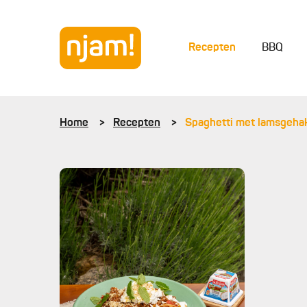
Recepten
BBQ
Home
Recepten
Spaghetti met lamsgehak