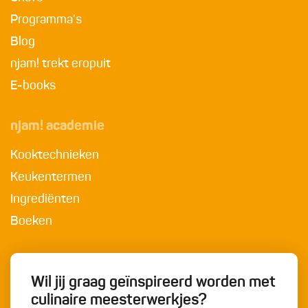
Programma's
Blog
njam! trekt eropuit
E-books
njam! academie
Kooktechnieken
Keukentermen
Ingrediënten
Boeken
Wil jij graag geïnspireerd worden met
culinaire meesterwerkjes?