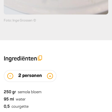
Foto: Inge Grossen ©
Ingrediënten
2
personen
-
+
250
gr
semola bloem
95
ml
water
0,5
courgette