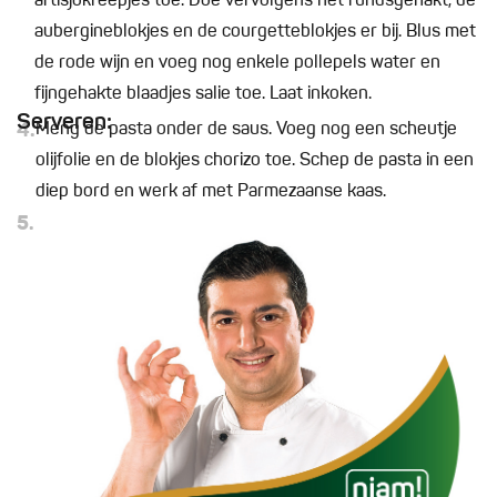
artisjokreepjes toe. Doe vervolgens het rundsgehakt, de
aubergineblokjes en de courgetteblokjes er bij. Blus met
de rode wijn en voeg nog enkele pollepels water en
fijngehakte blaadjes salie toe. Laat inkoken.
Serveren:
4.
Meng de pasta onder de saus. Voeg nog een scheutje
olijfolie en de blokjes chorizo toe. Schep de pasta in een
diep bord en werk af met Parmezaanse kaas.
5.