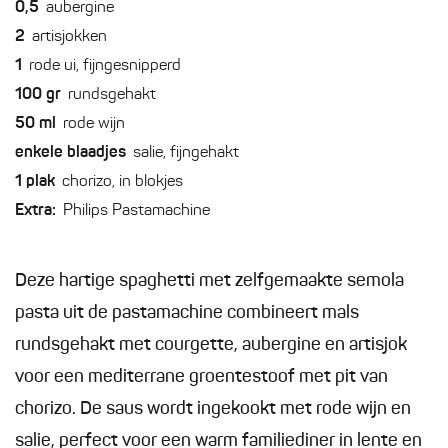
0,5
aubergine
2
artisjokken
1
rode ui, fijngesnipperd
100
gr
rundsgehakt
50
ml
rode wijn
enkele
blaadjes
salie, fijngehakt
1
plak
chorizo, in blokjes
Extra:
Philips Pastamachine
Deze hartige spaghetti met zelfgemaakte semola
pasta uit de pastamachine combineert mals
rundsgehakt met courgette, aubergine en artisjok
voor een mediterrane groentestoof met pit van
chorizo. De saus wordt ingekookt met rode wijn en
salie, perfect voor een warm familiediner in lente en