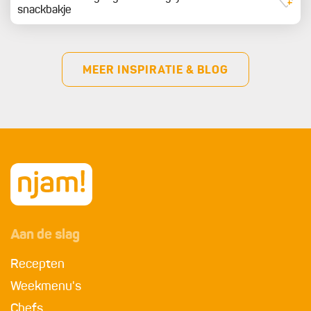
snackbakje
MEER INSPIRATIE & BLOG
Aan de slag
Recepten
Weekmenu's
Chefs