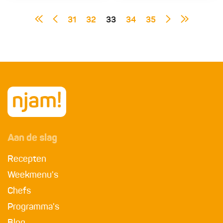
31
32
33
34
35
Aan de slag
Recepten
Weekmenu's
Chefs
Programma's