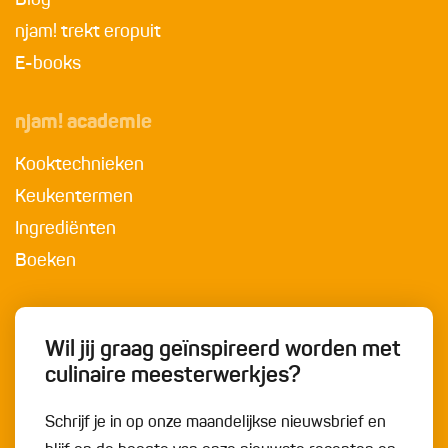
Blog
njam! trekt eropuit
E-books
njam! academie
Kooktechnieken
Keukentermen
Ingrediënten
Boeken
Wil jij graag geïnspireerd worden met
culinaire meesterwerkjes?
Schrijf je in op onze maandelijkse nieuwsbrief en