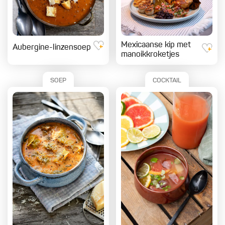
Mexicaanse kip met
Aubergine-linzensoep
manoikkroketjes
SOEP
COCKTAIL