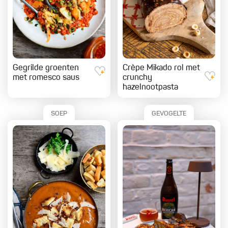
Gegrilde groenten
Crèpe Mikado rol met
met romesco saus
crunchy
hazelnootpasta
SOEP
GEVOGELTE