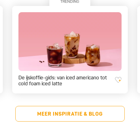
TRENDING
De ijskoffie-gids: van iced americano tot
cold foam iced latte
MEER INSPIRATIE & BLOG