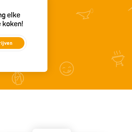
ng elke
e koken!
rijven