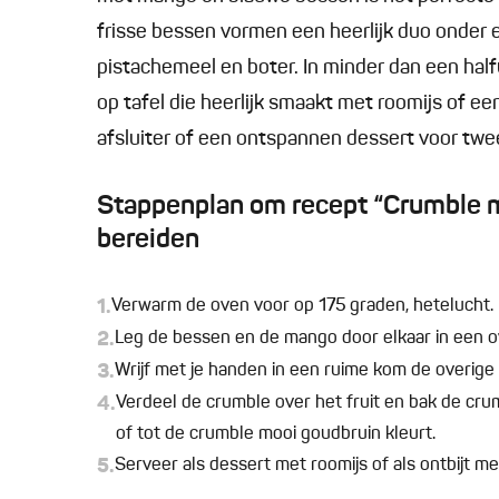
frisse bessen vormen een heerlijk duo onder 
pistachemeel en boter. In minder dan een hal
op tafel die heerlijk smaakt met roomijs of ee
afsluiter of een ontspannen dessert voor twe
Stappenplan om recept “Crumble 
bereiden
1.
Verwarm de oven voor op 175 graden, hetelucht.
2.
Leg de bessen en de mango door elkaar in een o
3.
Wrijf met je handen in een ruime kom de overige 
4.
Verdeel de crumble over het fruit en bak de c
of tot de crumble mooi goudbruin kleurt.
5.
Serveer als dessert met roomijs of als ontbijt me