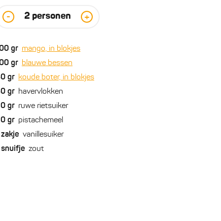
2
personen
-
+
00
gr
mango, in blokjes
00
gr
blauwe bessen
30
gr
koude boter, in blokjes
30
gr
havervlokken
20
gr
ruwe rietsuiker
20
gr
pistachemeel
zakje
vanillesuiker
snuifje
zout