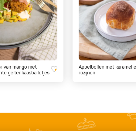
ar van mango met
Appelbollen met karamel 
nte geitenkaasballetjes
rozijnen