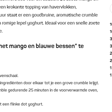
een krokante topping van havervlokken,
fuur staat er een goudbruine, aromatische crumble
n romige lepel yoghurt. Ideaal voor een snelle zoete
1
e.
1
met mango en blauwe bessen” te
1
1
venschaal.
ingrediënten door elkaar tot je een grove crumble krijgt.
rumble gedurende 25 minuten in de voorverwarmde oven,
t een flinke dot yoghurt.