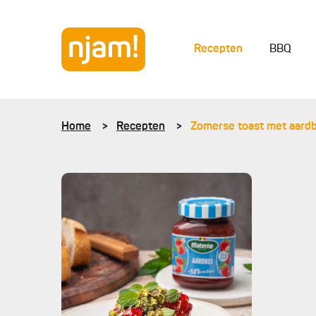
Recepten
BBQ
Home
Recepten
Zomerse toast met aard