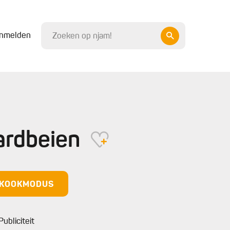
nmelden
ardbeien
N KOOKMODUS
Publiciteit