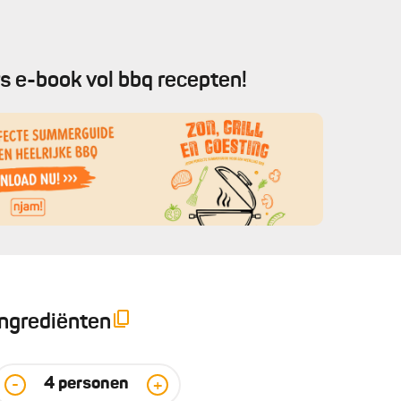
s e-book vol bbq recepten!
Ingrediënten
4
personen
-
+