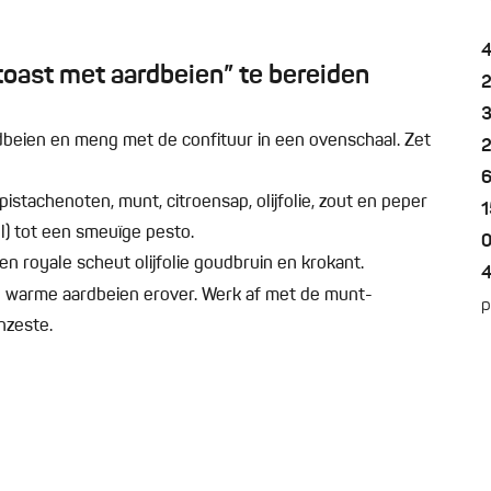
oast met aardbeien” te bereiden
beien en meng met de confituur in een ovenschaal. Zet
tachenoten, munt, citroensap, olijfolie, zout en peper
1
el) tot een smeuïge pesto.
0
en royale scheut olijfolie goudbruin en krokant.
e warme aardbeien erover. Werk af met de munt-
p
nzeste.