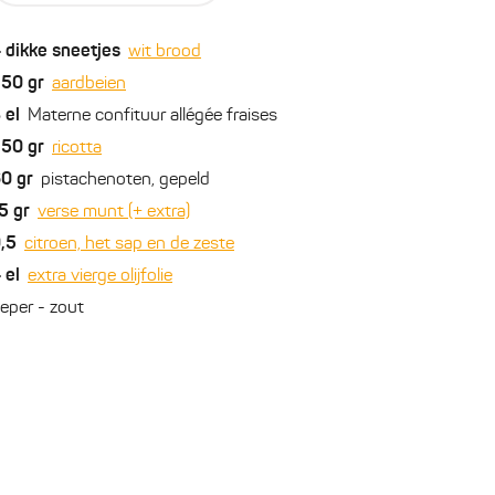
4
dikke sneetjes
wit brood
250
gr
aardbeien
3
el
Materne confituur allégée fraises
250
gr
ricotta
60
gr
pistachenoten, gepeld
5
gr
verse munt (+ extra)
,5
citroen, het sap en de zeste
4
el
extra vierge olijfolie
eper - zout