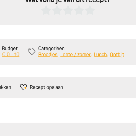
Wat vond je van dit recept?
Budget
Categorieën
€ 0 - 10
Broodjes
Lente / zomer
Lunch
Ontbijt
ukken
Recept opslaan