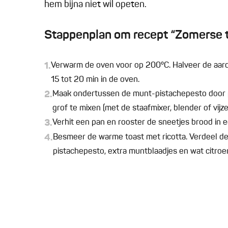
hem bijna niet wil opeten.
Stappenplan om recept “Zomerse t
1.
Verwarm de oven voor op 200°C. Halveer de aard
15 tot 20 min in de oven.
2.
Maak ondertussen de munt-pistachepesto door pis
grof te mixen (met de staafmixer, blender of vijz
3.
Verhit een pan en rooster de sneetjes brood in e
4.
Besmeer de warme toast met ricotta. Verdeel d
pistachepesto, extra muntblaadjes en wat citroe