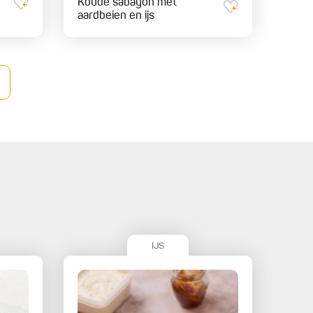
Koude sabayon met
aardbeien en ijs
IJS