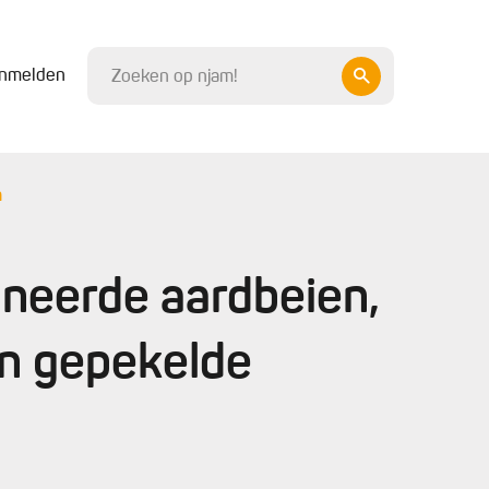
nmelden
m
ineerde aardbeien,
n gepekelde