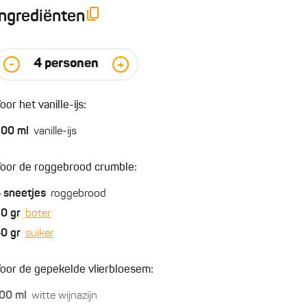
Ingrediënten
4
personen
-
+
oor het vanille-ijs:
500
ml
vanille-ijs
oor de roggebrood crumble:
4
sneetjes
roggebrood
50
gr
boter
40
gr
suiker
oor de gepekelde vlierbloesem:
00
ml
witte wijnazijn