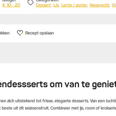
Budget
Categorieën
€ 10 - 20
Dessert
IJs
Lente / zomer
Nagerecht
V
ukken
Recept opslaan
ndessserts om van te genie
lenen zich uitstekend tot frisse, elegante desserts. Van een lu
et beste uit dit seizoensfruit. Combineer met ijs, room of kroka