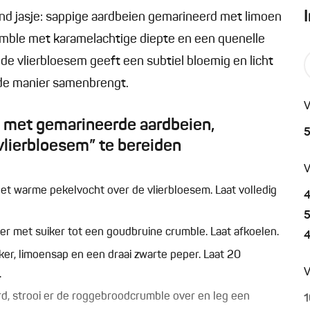
ijnd jasje: sappige aardbeien gemarineerd met limoen
mble met karamelachtige diepte en een quenelle
lde vlierbloesem geeft een subtiel bloemig en licht
nde manier samenbrengt.
V
s met gemarineerde aardbeien,
lierbloesem” te bereiden
V
 het warme pekelvocht over de vlierbloesem. Laat volledig
er met suiker tot een goudbruine crumble. Laat afkoelen.
ker, limoensap en een draai zwarte peper. Laat 20
V
.
d, strooi er de roggebroodcrumble over en leg een
1