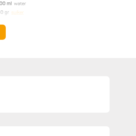
00
ml
water
40
gr
suiker
4
schermen
vlierbloesem
oor de gemarineerde aardbeien:
400
gr
aardbeien
el
suiker
limoen, het sap
warte peper