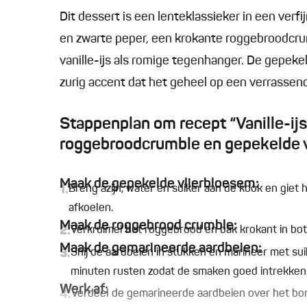
Dit dessert is een lenteklassieker in een verf
en zwarte peper, een krokante roggebroodcru
vanille-ijs als romige tegenhanger. De gepeke
zurig accent dat het geheel op een verrasse
Stappenplan om recept “Vanille-ij
roggebroodcrumble en gepekelde v
Maak de gepekelde vlierbloesem:
1.
Breng azijn, water en suiker aan de kook en giet
afkoelen.
Maak de roggebrood crumble:
2.
Verkruimel het roggebrood en bak krokant in bot
Maak de gemarineerde aardbeien:
3.
Snij de aardbeien in stukken en marineer met sui
minuten rusten zodat de smaken goed intrekken
Werk af:
4.
Verdeel de gemarineerde aardbeien over het bor