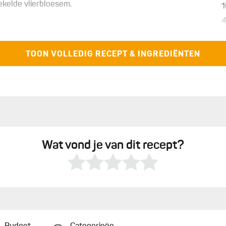
pekelde vlierbloesem.
1
TOON VOLLEDIG RECEPT & INGREDIËNTEN
V
1
1
z
Wat vond je van dit recept?