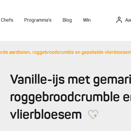
Chefs
Programma's
Blog
Win
Aa
eerde aardbeien, roggebroodcrumble en gepekelde vlierbloese
Vanille-ijs met gemar
roggebroodcrumble e
vlierbloesem