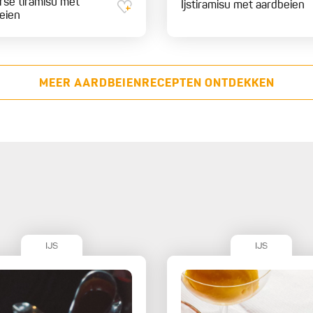
se tiramisu met
Ijstiramisu met aardbeien
eien
MEER AARDBEIENRECEPTEN ONTDEKKEN
IJS
IJS