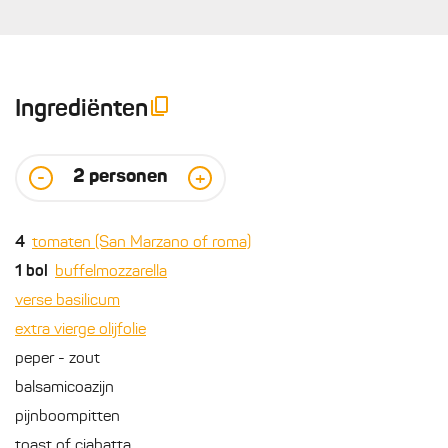
Ingrediënten
2
personen
-
+
4
tomaten (San Marzano of roma)
1
bol
buffelmozzarella
verse basilicum
extra vierge olijfolie
peper - zout
balsamicoazijn
pijnboompitten
toast of ciabatta