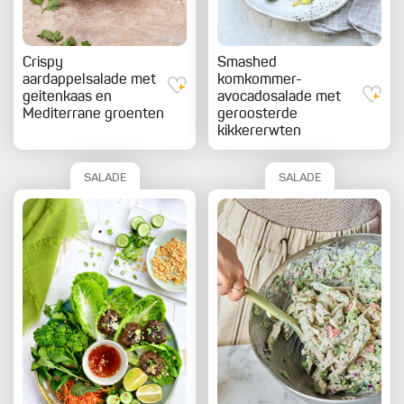
Crispy
Smashed
aardappelsalade met
komkommer-
geitenkaas en
avocadosalade met
Mediterrane groenten
geroosterde
kikkererwten
SALADE
SALADE