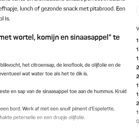
tiefhapje, lunch of gezonde snack met pitabrood. Een
l is.
V
t wortel, komijn en sinaasappel” te
1
1
1
ikvocht, het citroensap, de knoflook, de olijfolie en de
ventueel wat water toe als het te dik is.
1
este en sap van de sinaasappel toe aan de hummus. Kruid
1
een bord. Werk af met een snuif piment d’Espelette,
1
akte peterselie en een drupje olijfolie.
0
V