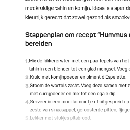
met kruidige tahin en komijn. Ideaal als aperi
kleurrijk gerecht dat zowel gezond als smaakvo
Stappenplan om recept “Hummus me
bereiden
1.
Mix de kikkererwten met een paar lepels van het bl
tahin in een blender tot een glad mengsel. Voeg e
2.
Kruid met komijnpoeder en piment d’Espelette.
3.
Stoom de wortels zacht. Voeg deze samen met z
met currypoeder en mix tot een egale dip.
4.
Serveer in een mooi kommetje of uitgespreid op 
zeste van sinaasappel, geroosterde pitten, fijngeh
5.
Lekker met stukjes pitabrood.