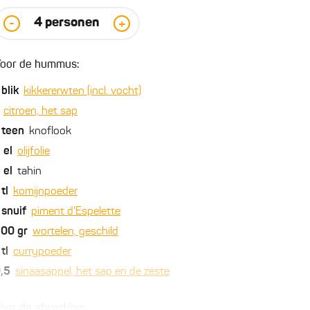
4
personen
-
+
oor de hummus:
blik
kikkererwten (incl. vocht)
citroen, het sap
teen
knoflook
2
el
olijfolie
2
el
tahin
tl
komijnpoeder
snuif
piment d'Espelette
200
gr
wortelen, geschild
tl
currypoeder
,5
sinaasappel, het sap en de zeste
oor de afwerking: