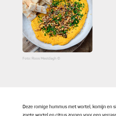
Foto: Roos Mestdagh ©
Deze romige hummus met wortel, komijn en sina
zoete wortel en citrus zorgen voor een verras