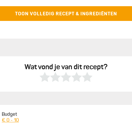
TOON VOLLEDIG RECEPT & INGREDIËNTEN
s
1
1
o
v
Wat vond je van dit recept?
Budget
€ 0 - 10