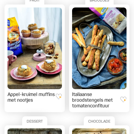
FRUIT
BROODJES
Appel-kruimel muffins
Italiaanse
met nootjes
broodstengels met
tomatenconfituur
DESSERT
CHOCOLADE