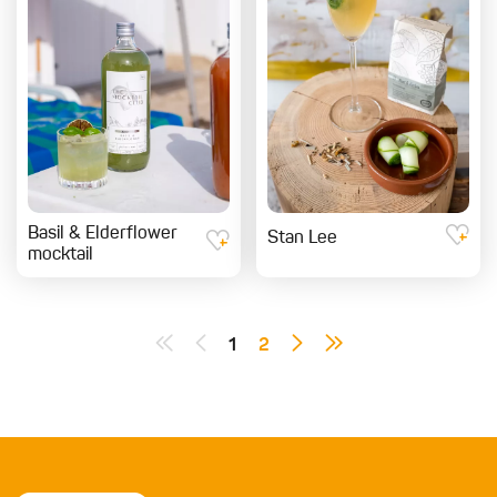
Basil & Elderflower
Stan Lee
mocktail
1
2