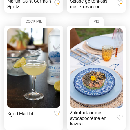
Martini Saint Germain
Salade geitenkaas
Spritz
met kaasbrood
COCKTAIL
VIS
Zalmtartaar met
Kyuri Martini
avocadocrème en
kaviaar