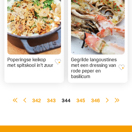
Poperingse keikop
Gegrilde langoustines
met spitskool in’t zuur
met een dressing van
rode peper en
basilicum
342
343
344
345
346