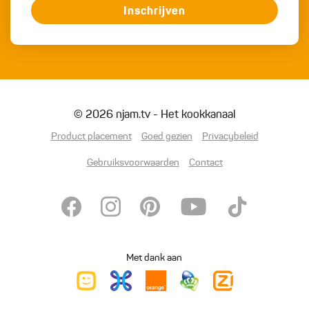
Inschrijven
© 2026 njam.tv - Het kookkanaal
Product placement
Goed gezien
Privacybeleid
Gebruiksvoorwaarden
Contact
Met dank aan