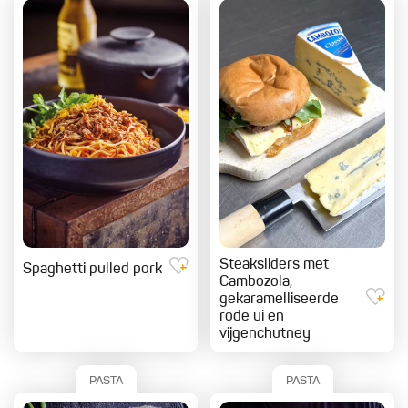
Steaksliders met
Spaghetti pulled pork
Cambozola,
gekaramelliseerde
rode ui en
vijgenchutney
PASTA
PASTA