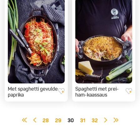
Met spaghetti gevulde
Spaghetti met prei-
paprika
ham-kaassaus
28
29
30
31
32