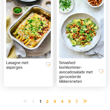
Lasagne met
Smashed
asperges
komkommer-
avocadosalade met
geroosterde
kikkererwten
1
2
3
4
5