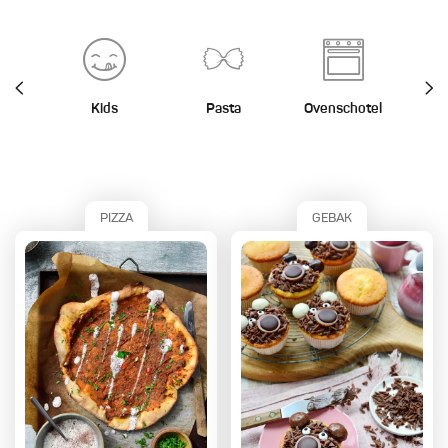
Kids
Pasta
Ovenschotel
St
PIZZA
GEBAK