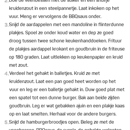
2.
Doe de veenbessen met de suiker en een snuifje
kruidenzout in een steelpannetje. Laat inkoken op het
vuur. Meng er vervolgens de BBQsaus onder.
3.
Snijd de aardappelen met een mandoline in flinterdunne
plakjes. Spoel ze onder koud water en dep ze goed
droog tussen twee schone keukenhanddoeken. Frituur
de plakjes aardappel krokant en goudbruin in de friteuse
op 180 graden. Laat uitlekken op keukenpapier en kruid
met zout.
4.
Verdeel het gehakt in balletjes. Kruid ze met
kruidenzout. Laat een pan goed heet worden op het
vuur en leg er een balletje gehakt in. Duw goed plat met
een spatel tot een dunne burger. Bak aan beide zijden
goudbruin. Leg er wat gebakken ajuin en een plakje kaas
op en laat smelten. Herhaal voor de andere burgers.
5.
Snijd de hamburgerbroodjes open. Beleg ze met de