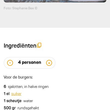
Foto: Stephanie Bex ©
Ingrediënten
4
personen
-
+
Voor de burgers:
6
sjalotten, in halve ringen
1
el
suiker
1
scheutje
water
500
gr
rundsgehakt