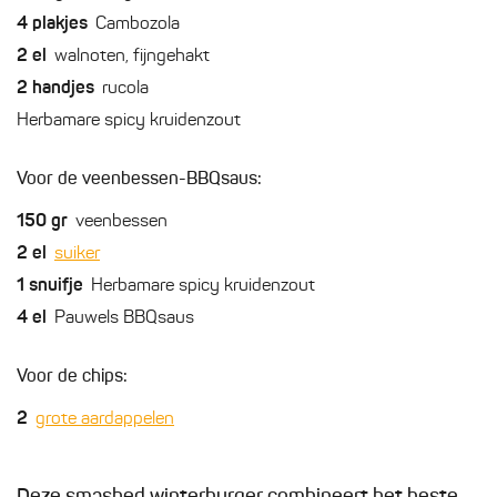
4
plakjes
Cambozola
2
el
walnoten, fijngehakt
2
handjes
rucola
Herbamare spicy kruidenzout
Voor de veenbessen-BBQsaus:
150
gr
veenbessen
2
el
suiker
1
snuifje
Herbamare spicy kruidenzout
4
el
Pauwels BBQsaus
Voor de chips:
2
grote aardappelen