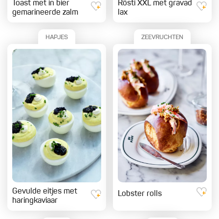
Toast met in bier
Rösti XXL met gravad
gemarineerde zalm
lax
HAPJES
ZEEVRUCHTEN
Gevulde eitjes met
Lobster rolls
haringkaviaar