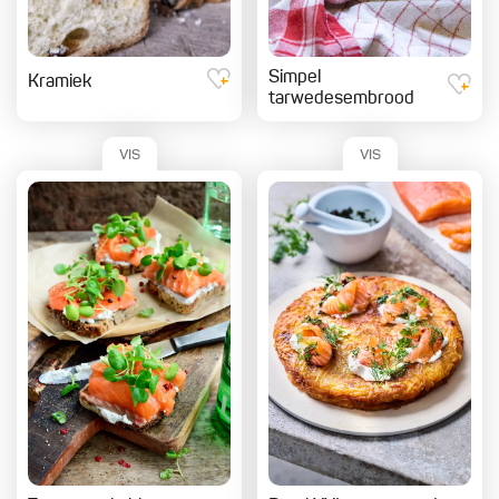
Simpel
Kramiek
tarwedesembrood
VIS
VIS