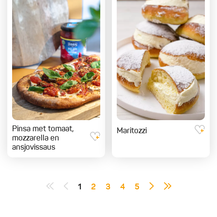
Pinsa met tomaat,
Maritozzi
mozzarella en
ansjovissaus
1
2
3
4
5