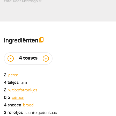
Foto: Roos Mestdagh ©
Ingrediënten
4
toasts
-
+
2
peren
4
takjes
tijm
2
witloofstronkjes
0,5
citroen
4
sneden
brood
2
rolletjes
zachte geitenkaas