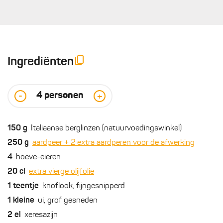
Ingrediënten
4
personen
-
+
150
g
Italiaanse berglinzen (natuurvoedingswinkel)
250
g
aardpeer + 2 extra aardperen voor de afwerking
4
hoeve-eieren
20
cl
extra vierge olijfolie
1
teentje
knoflook, fijngesnipperd
1
kleine
ui, grof gesneden
2
el
xeresazijn