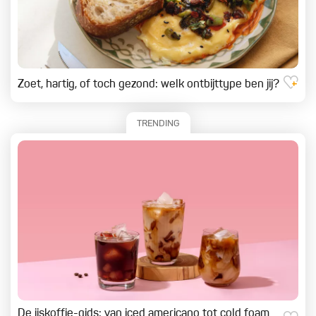
Zoet, hartig, of toch gezond: welk ontbijttype ben jij?
TRENDING
De ijskoffie-gids: van iced americano tot cold foam