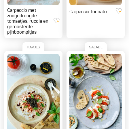
Carpaccio met
Carpaccio Tonnato
zongedroogde
tomaatjes, rucola en
geroosterde
pijnboompitjes
HAPJES
SALADE