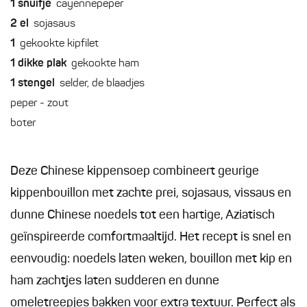
1
snuifje
cayennepeper
2
el
sojasaus
1
gekookte kipfilet
1
dikke plak
gekookte ham
1
stengel
selder, de blaadjes
peper - zout
boter
Deze Chinese kippensoep combineert geurige
kippenbouillon met zachte prei, sojasaus, vissaus en
dunne Chinese noedels tot een hartige, Aziatisch
geïnspireerde comfortmaaltijd. Het recept is snel en
eenvoudig: noedels laten weken, bouillon met kip en
ham zachtjes laten sudderen en dunne
omeletreepjes bakken voor extra textuur. Perfect als