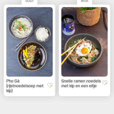
SOEP
WOK
Pho Gà
Snelle ramen noedels
(rijstnoedelsoep met
met kip en een eitje
kip)