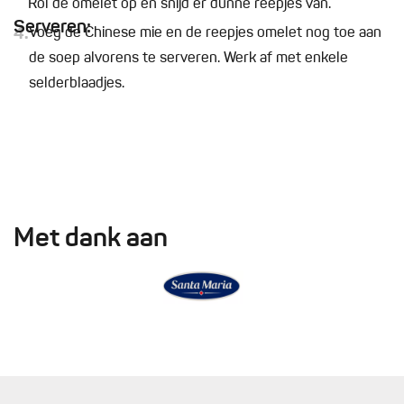
Rol de omelet op en snijd er dunne reepjes van.
Serveren:
4.
Voeg de Chinese mie en de reepjes omelet nog toe aan
de soep alvorens te serveren. Werk af met enkele
selderblaadjes.
Met dank aan