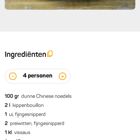
Ingrediënten
4
personen
-
+
100
gr
dunne Chinese noedels
2
l
kippenbouillon
1
ui, fijngesnipperd
2
preiwitten, fijngesnipperd
1
kl
vissaus