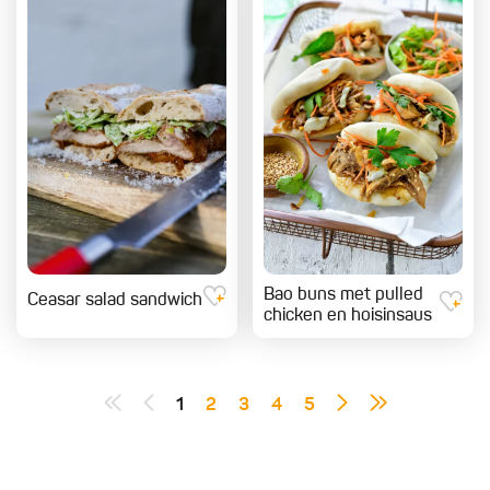
Bao buns met pulled
Ceasar salad sandwich
chicken en hoisinsaus
1
2
3
4
5