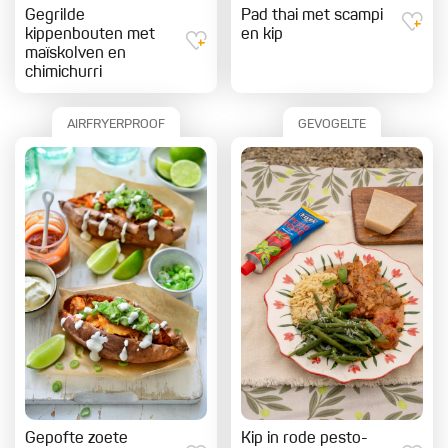
Gegrilde
Pad thai met scampi
kippenbouten met
en kip
maïskolven en
chimichurri
AIRFRYERPROOF
GEVOGELTE
Gepofte zoete
Kip in rode pesto-