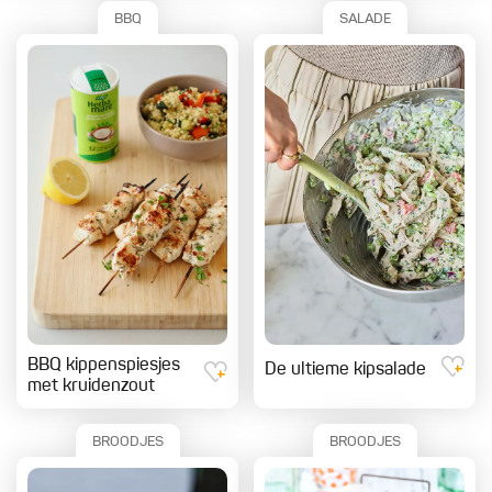
BBQ
SALADE
BBQ kippenspiesjes
De ultieme kipsalade
met kruidenzout
BROODJES
BROODJES